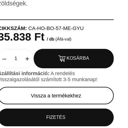
zöldségek.
CIKKSZÁM:
CA-HO-BO-57-ME-GYU
35.838 Ft
/ db
(Áfá-val)
–
+
KOSÁRBA
Szállítási információ:
A rendelés
visszaigazolásától számított 3-5 munkanap!
Vissza a termékekhez
FIZETÉS