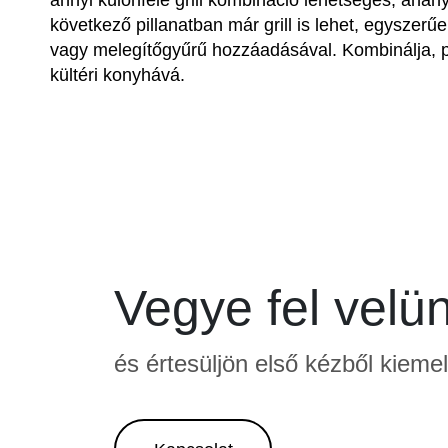
annyi különféle grill kombináció lehetséges, ahány 
következő pillanatban már grill is lehet, egyszerű
vagy melegítőgyűrű hozzáadásával. Kombinálja, pá
kültéri konyhává.
Vegye fel velü
és értesüljön első kézből kieme