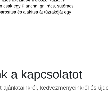
ízlés létezik. Ami először tűztál, a
en csak egy Plancha, grillrács, sütőrács
rosítsa és alakítsa át tűzrakóját egy
nk a kapcsolatot
lt ajánlatainkról, kedvezményeinkről és újd