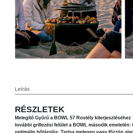
Leírás
RÉSZLETEK
Melegítő Gyűrű a BOWL 57 Rostély kiterjesztéséhez
további grillezési felület a BOWL második emeletén:
optimális hőtárolás: Tartsa melegen vagy főzzön al