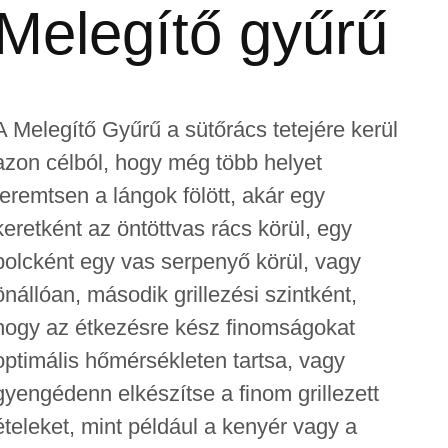
Melegítő gyűrű
A Melegítő Gyűrű a sütőrács tetejére kerül
azon célból, hogy még több helyet
teremtsen a lángok fölött, akár egy
keretként az öntöttvas rács körül, egy
polcként egy vas serpenyő körül, vagy
önállóan, második grillezési szintként,
hogy az étkezésre kész finomságokat
optimális hőmérsékleten tartsa, vagy
gyengédenn elkészítse a finom grillezett
ételeket, mint például a kenyér vagy a