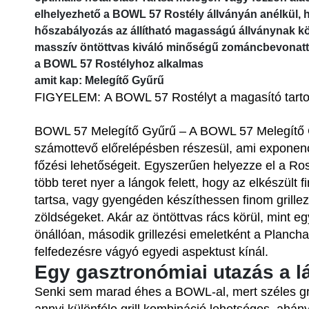
elhelyezhető a BOWL 57 Rostély állványán anélkül, h
hőszabályozás az állítható magasságú állványnak kö
masszív öntöttvas kiváló minőségű zománcbevonatt
a BOWL 57 Rostélyhoz alkalmas
amit kap: Melegítő Gyűrű
FIGYELEM:
A BOWL 57 Rostélyt a magasító tartoz
BOWL 57 Melegítő Gyűrű
– A BOWL 57 Melegítő 
számottevő előrelépésben részesül, ami exponenciá
főzési lehetőségeit. Egyszerűen helyezze el a Ros
több teret nyer a lángok felett, hogy az elkészült
tartsa, vagy gyengéden készíthessen finom grillez
zöldségeket. Akár az öntöttvas rács körül, mint e
önállóan, második grillezési emeletként a Plancha
felfedezésre vágyó egyedi aspektust kínál.
Egy gasztronómiai utazás a lá
Senki sem marad éhes a BOWL-al, mert széles gr