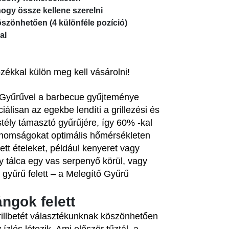
ogy össze kellene szerelni
szönhetően (4 különféle pozíció)
al
ékkal külön meg kell vásárolni!
Gyűrűvel a barbecue gyűjteménye
lisan az egekbe lendíti a grillezési és
tély támasztó gyűrűjére, így 60% -kal
 finomságokat optimális hőmérsékleten
ett ételeket, például kenyeret vagy
gy tálca egy vas serpenyő körül, vagy
 gyűrű felett – a Melegítő Gyűrű
ngok felett
illbetét választékunknak köszönhetően