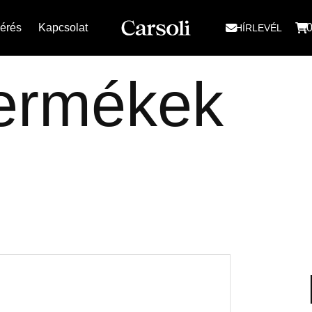
kérés
Kapcsolat
(0
HÍRLEVÉL
e
r
m
é
k
e
k