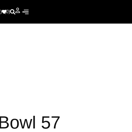
)
(0)
Bowl 57