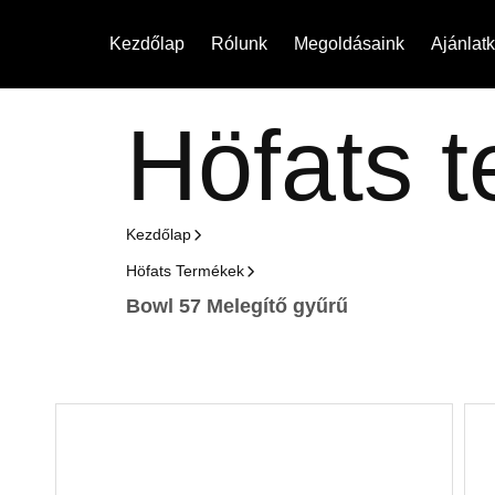
Kezdőlap
Rólunk
Megoldásaink
Ajánlat
H
ö
f
a
t
s
t
Kezdőlap
Höfats Termékek
Bowl 57 Melegítő gyűrű