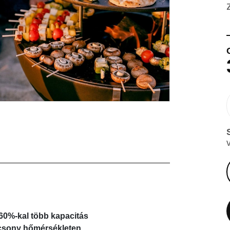
 60%-kal több kapacitás
acsony hőmérsékleten