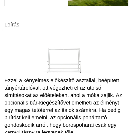
Leírás
Ezzel a kényelmes előkészítő asztallal, beépített
tányértárolóval, ott végezheti el az utolsó
simításokat az előételeken, ahol a móka zajlik. Az
opcionális bár-kiegészítővel emelheti az élményt
egy magas tetőtérrel az italok számára. Ha pedig
pirítóst kell emelni, az opcionális pohártartó
gondoskodik arról, hogy borospoharai csak egy
karnyújtásnyira legyenek tőle.