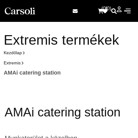
(0)
(0)
E
x
t
r
e
m
i
s
t
e
r
m
é
k
e
k
Kezdőlap
Extremis
AMAi catering station
AMAi catering station